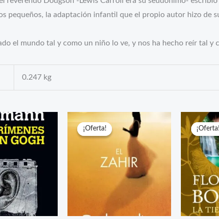
 el reverendo Dodgson -Lewis Carroll era su seudónimo- escribió
los pequeños, la adaptación infantil que el propio autor hizo de 
do el mundo tal y como un niño lo ve, y nos ha hecho reír tal y
0.247 kg
¡Oferta!
¡Oferta!
¡Oferta
¡Oferta