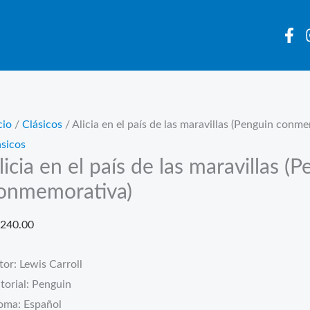
cio
/
Clásicos
/ Alicia en el país de las maravillas (Penguin conm
ásicos
licia en el país de las maravillas (
onmemorativa)
240.00
or: Lewis Carroll
torial: Penguin
ioma: Español