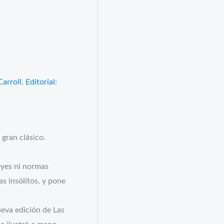
s
Carroll
,
Editorial:
 gran clásico.
leyes ni normas
s insólitos, y pone
ueva edición de Las