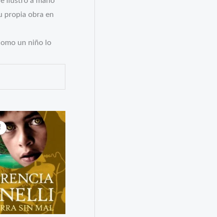
 e ilustró a mano
su propia obra en
 como un niño lo
!
!