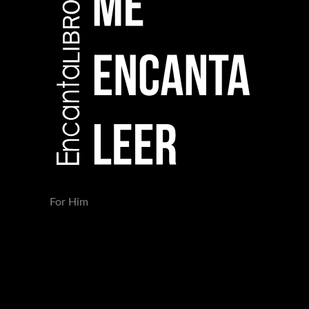
For Him