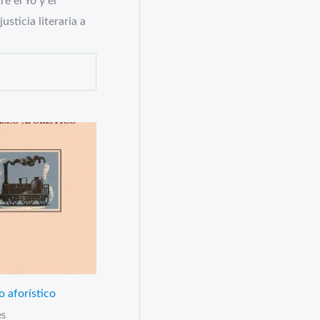
e el Yo y el
sticia literaria a
 aforístico
es