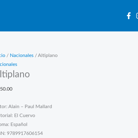
cio
/
Nacionales
/ Altiplano
cionales
ltiplano
50.00
or: Alain – Paul Mallard
torial: El Cuervo
ioma: Español
BN: 9789917606154