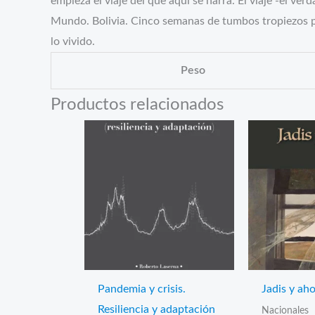
empieza el viaje del que aquí se narra. El viaje -el ver
Mundo. Bolivia. Cinco semanas de tumbos tropiezos por e
lo vivido.
Peso
Productos relacionados
Pandemia y crisis.
Jadis y ah
Resiliencia y adaptación
Nacionales