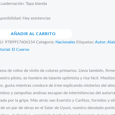
cuadernación: Tapa blanda
ponibilidad:
Hay existencias
iplano
AÑADIR AL CARRITO
ntidad
U:
9789917606154
Categoría:
Nacionales
Etiquetas:
Autor: Alai
torial: El Cuervo
na de rollos de vinilo de colores primarios. Lleva también, fir
nuestro piloto, es hombre de talante optimista y risa fácil. Mestiz
es, gusta mientras conduce de irme explicando misterios del alma
mbos y zampoñas andinas escapan de intermitencias del autorrad
lada por la gripe. Más atrás van Evaristo y Carlitos, fornidos y si
 de un par de obras en el Salar de Uyuni, nuestro desolado punto