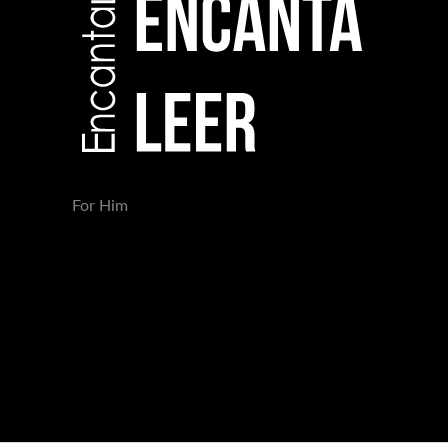
For Him