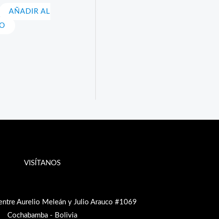
AÑADIR AL
TO
VISÍTANOS
entre Aurelio Meleán y Julio Arauco #1069
Cochabamba - Bolivia