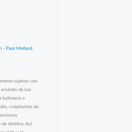
s
n - Paul Mallard
,
memente sujetos con
o oriundo de Los
 boliviana o
io, crepitantes de
lenciosos
 de destino. Así