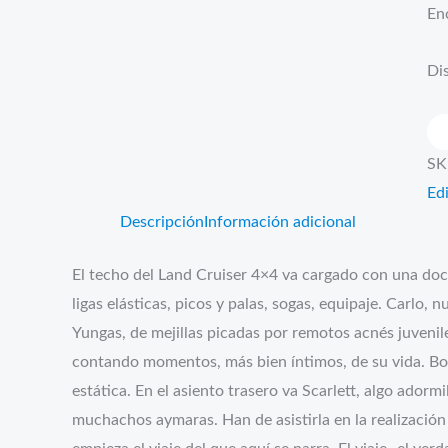
En
Dis
Alt
ca
SK
Edi
Descripción
Información adicional
El techo del Land Cruiser 4×4 va cargado con una doce
ligas elásticas, picos y palas, sogas, equipaje. Carlo, 
Yungas, de mejillas picadas por remotos acnés juvenil
contando momentos, más bien íntimos, de su vida. Bo
estática. En el asiento trasero va Scarlett, algo adormi
muchachos aymaras. Han de asistirla en la realización