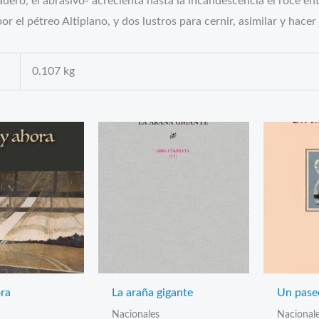
dadero, el abrasivo- acrecienta hasta la incandescencia el roce entr
l pétreo Altiplano, y dos lustros para cernir, asimilar y hacer ju
0.107 kg
ora
La araña gigante
Un paseo
Nacionales
Nacional