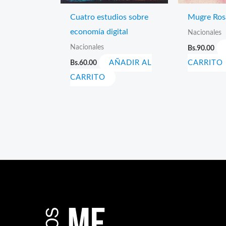
Cuatro estudios sobre
Mugre Ros
economía digital
Nacionales
Nacionales
Bs.
90.00
Bs.
60.00
AÑADIR AL
CARRITO
CARRITO