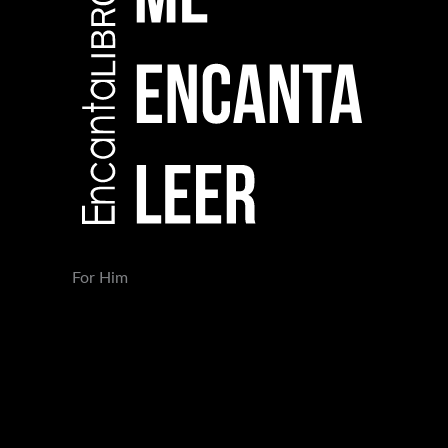
For Him