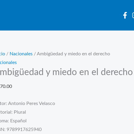
cio
/
Nacionales
/ Ambigüedad y miedo en el derecho
cionales
mbigüedad y miedo en el derecho
70.00
tor: Antonio Peres Velasco
torial: Plural
ioma: Español
BN: 9789917625940