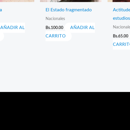
a
El Estado fragmentado
Actitud
estudios
Nacionales
Nacional
AÑADIR AL
Bs.
100.00
AÑADIR AL
CARRITO
Bs.
65.00
CARRI