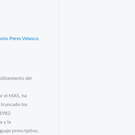
s
onio Peres Velasco
,
bilitamiento del
or el MAS, ha
a truncado los
 1982.
a y la
guaje prescriptivo,