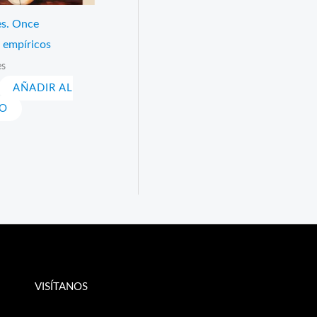
es. Once
 empíricos
es
AÑADIR AL
TO
VISÍTANOS