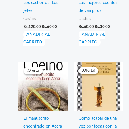
Los cachorros. Los
Los mejores cuentos
jefes
de vampiros
Clásicos
Clásicos
El
El
El
El
Bs.
120.00
Bs.
60.00
Bs.
60.00
Bs.
30.00
precio
precio
precio
precio
AÑADIR AL
original
actual
AÑADIR AL
original
actual
era:
es:
era:
es:
CARRITO
CARRITO
Bs.120.00.
Bs.60.00.
Bs.60.00.
Bs.30.00.
¡Oferta!
¡Oferta!
¡Oferta!
¡Oferta!
El manuscrito
Como acabar de una
encontrado en Accra
vez por todas con la