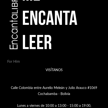
u
c
t
o
s
For Him
VISÍTANOS
Calle Colombia entre Aurelio Meleán y Julio Arauco #1069
Cochabamba - Bolivia
Lunes a viernes de 10:00 a 13:00 - 15:00 a 19:00,