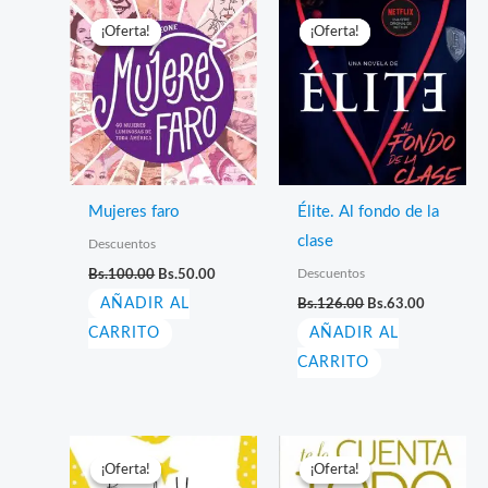
¡Oferta!
¡Oferta!
¡Oferta!
¡Oferta!
Mujeres faro
Élite. Al fondo de la
clase
Descuentos
El
El
Descuentos
Bs.
100.00
Bs.
50.00
precio
precio
El
El
AÑADIR AL
original
actual
Bs.
126.00
Bs.
63.00
precio
precio
era:
es:
CARRITO
AÑADIR AL
original
actual
Bs.100.00.
Bs.50.00.
era:
es:
CARRITO
Bs.126.00.
Bs.63.00.
¡Oferta!
¡Oferta!
¡Oferta!
¡Oferta!