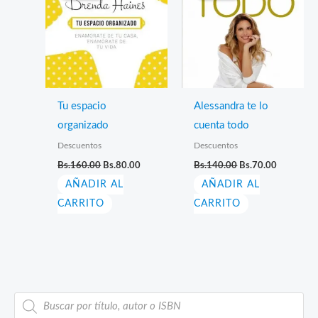
Tu espacio
Alessandra te lo
organizado
cuenta todo
Descuentos
Descuentos
El
El
El
El
Bs.
160.00
Bs.
80.00
Bs.
140.00
Bs.
70.00
precio
precio
precio
precio
AÑADIR AL
original
actual
AÑADIR AL
original
actual
era:
es:
era:
es:
CARRITO
CARRITO
Bs.160.00.
Bs.80.00.
Bs.140.00.
Bs.70.00.
B
ú
s