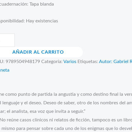
cuadernación: Tapa blanda
ponibilidad:
Hay existencias
ra
AÑADIR AL CARRITO
ra
U:
9789504948179
Categoría:
Varios
Etiquetas:
Autor: Gabriel 
ntidad
aneta
tiene como punto de partida la angustia y como destino final la v
l lenguaje y el deseo. Deseo de saber, otro de los nombres del am
; el analista, esa voz que invita a seguir.”
o reúne casos clínicos ni relatos de ficción, tampoco es un libro
go mismo para pensar sobre cada uno de los enigmas que lo desvela