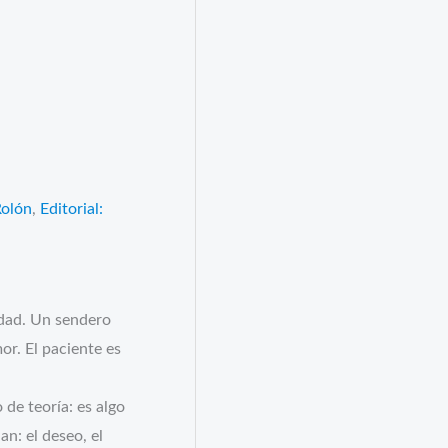
s
Rolón
,
Editorial:
erdad. Un sendero
or. El paciente es
 de teoría: es algo
n: el deseo, el