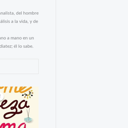
analista, del hombre
isis a la vida, y de
mano a mano en un
iatez; él lo sabe.
!
!