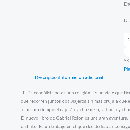
En
Dis
Ca
a
ca
SK
ca
Pl
Descripción
Información adicional
“El Psicoanálisis no es una religión. Es un viaje que 
que recorren juntos dos viajeros sin más brújula que e
al mismo tiempo el capitán y el remero, la barca y el mar
El nuevo libro de Gabriel Rolón es una gran aventura. N
distinto. Es un trabajo en el que decide hablar consi