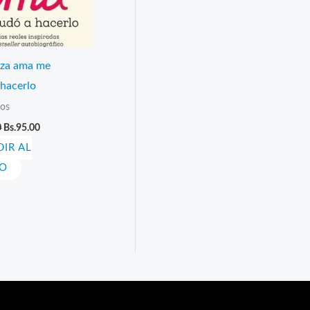
za ama me
 hacerlo
os
El
El
0
Bs.
95.00
precio
precio
IR AL
original
actual
era:
es:
TO
Bs.190.00.
Bs.95.00.