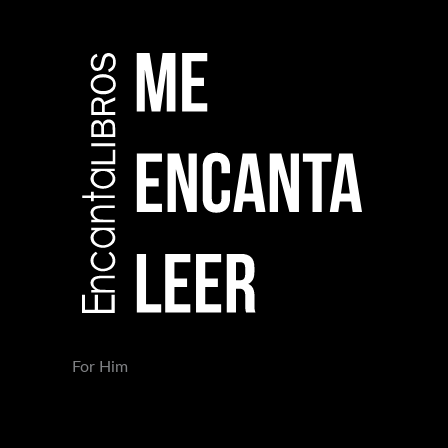
For Him