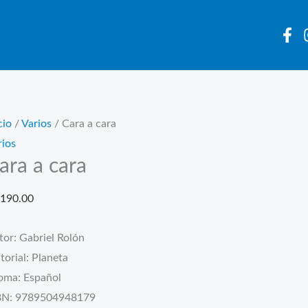
cio
/
Varios
/ Cara a cara
rios
ara a cara
190.00
tor: Gabriel Rolón
torial: Planeta
ioma: Español
BN: 9789504948179