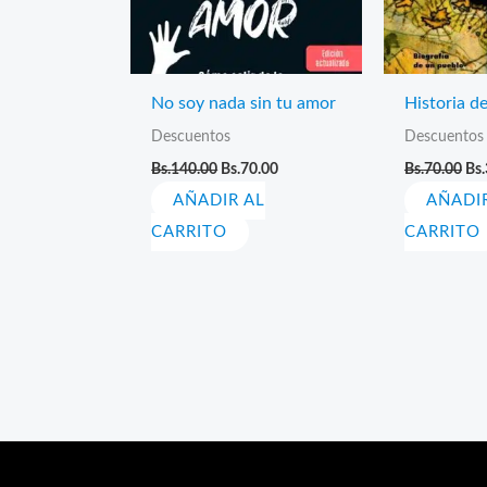
No soy nada sin tu amor
Historia d
Descuentos
Descuentos
El
El
El
Bs.
140.00
Bs.
70.00
Bs.
70.00
Bs.
precio
precio
pre
AÑADIR AL
original
actual
AÑADI
ori
era:
es:
era
CARRITO
CARRITO
Bs.140.00.
Bs.70.00.
Bs.