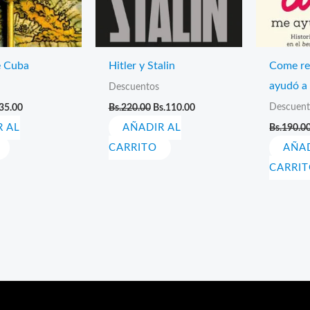
e Cuba
Hitler y Stalin
Come re
ayudó a
Descuentos
El
El
El
Descuent
35.00
Bs.
220.00
Bs.
110.00
cio
precio
precio
precio
R AL
ginal
actual
AÑADIR AL
original
actual
Bs.
190.0
:
es:
era:
es:
CARRITO
AÑAD
70.00.
Bs.35.00.
Bs.220.00.
Bs.110.00.
CARRI