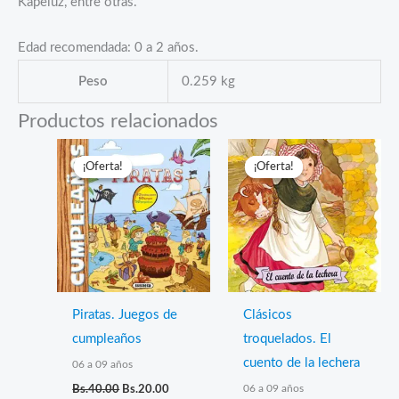
Kapeluz, entre otras.
Edad recomendada: 0 a 2 años.
Peso
0.259 kg
Productos relacionados
¡Oferta!
¡Oferta!
¡Oferta!
¡Oferta!
Piratas. Juegos de
Clásicos
cumpleaños
troquelados. El
cuento de la lechera
06 a 09 años
El
El
06 a 09 años
Bs.
40.00
Bs.
20.00
precio
precio