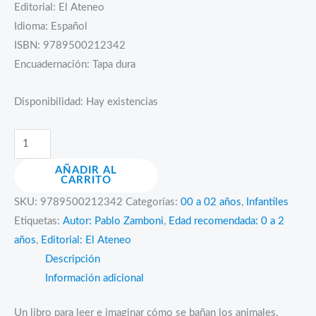
Editorial: El Ateneo
Idioma: Español
ISBN: 9789500212342
Encuadernación: Tapa dura
Disponibilidad:
Hay existencias
Cómo
se
AÑADIR AL
bañan
CARRITO
cantidad
SKU:
9789500212342
Categorías:
00 a 02 años
,
Infantiles
Etiquetas:
Autor: Pablo Zamboni
,
Edad recomendada: 0 a 2
años
,
Editorial: El Ateneo
Descripción
Información adicional
Un libro para leer e imaginar cómo se bañan los animales.