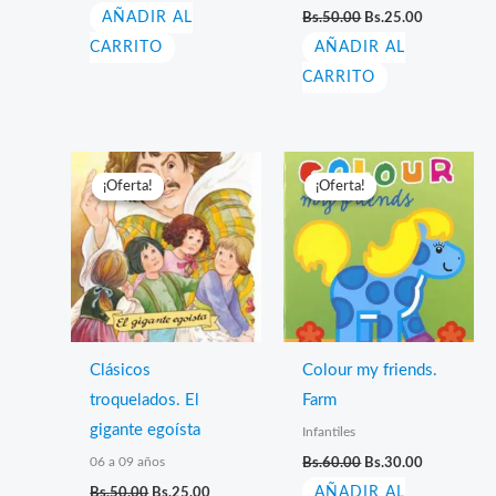
El
El
AÑADIR AL
original
actual
Bs.
50.00
Bs.
25.00
precio
precio
era:
es:
CARRITO
AÑADIR AL
original
actual
Bs.40.00.
Bs.20.00.
era:
es:
CARRITO
Bs.50.00.
Bs.25.00.
¡Oferta!
¡Oferta!
¡Oferta!
¡Oferta!
Clásicos
Colour my friends.
troquelados. El
Farm
gigante egoísta
Infantiles
El
El
06 a 09 años
Bs.
60.00
Bs.
30.00
precio
precio
El
El
Bs.
50.00
Bs.
25.00
AÑADIR AL
original
actual