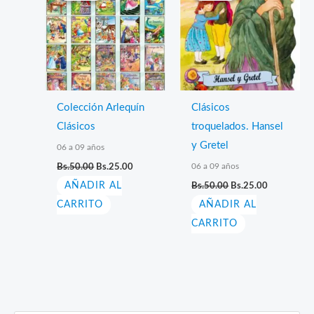
Colección Arlequín
Clásicos
Clásicos
troquelados. Hansel
y Gretel
06 a 09 años
El
El
06 a 09 años
Bs.
50.00
Bs.
25.00
precio
precio
El
El
AÑADIR AL
original
actual
Bs.
50.00
Bs.
25.00
precio
precio
era:
es:
CARRITO
AÑADIR AL
original
actual
Bs.50.00.
Bs.25.00.
era:
es:
CARRITO
Bs.50.00.
Bs.25.00.