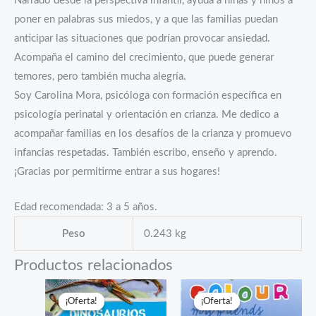
Narrado desde la perspectiva infantil, ayuda a niñas y niños a
poner en palabras sus miedos, y a que las familias puedan
anticipar las situaciones que podrían provocar ansiedad.
Acompaña el camino del crecimiento, que puede generar
temores, pero también mucha alegría.
Soy Carolina Mora, psicóloga con formación específica en
psicología perinatal y orientación en crianza. Me dedico a
acompañar familias en los desafíos de la crianza y promuevo
infancias respetadas. También escribo, enseño y aprendo.
¡Gracias por permitirme entrar a sus hogares!
Edad recomendada: 3 a 5 años.
Peso
0.243 kg
Productos relacionados
¡Oferta!
¡Oferta!
¡Oferta!
¡Oferta!