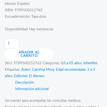
Idioma: Español
ISBN: 9789500212762
Encuadernación: Tapa dura
Disponibilidad:
Hay existencias
Crecemos.
Voy
AÑADIR AL
a
CARRITO
la
SKU:
9789500212762
Categorías:
03 a 05 años
,
Infantiles
doctora
Etiquetas:
Autor: Carolina Mora
,
Edad recomendada: 3 a 5
cantidad
años
,
Editorial: El Ateneo
Descripción
Información adicional
Un cuento para acompañar las consultas médicas.