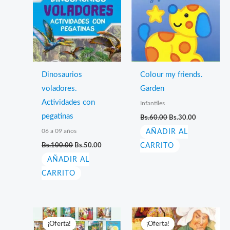
Dinosaurios
Colour my friends.
voladores.
Garden
Actividades con
Infantiles
El
El
pegatinas
Bs.
60.00
Bs.
30.00
precio
precio
06 a 09 años
AÑADIR AL
original
actual
era:
es:
El
El
Bs.
100.00
Bs.
50.00
CARRITO
Bs.60.00.
Bs.30.00.
precio
precio
AÑADIR AL
original
actual
era:
es:
CARRITO
Bs.100.00.
Bs.50.00.
¡Oferta!
¡Oferta!
¡Oferta!
¡Oferta!