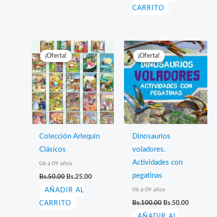
era:
es:
CARRITO
Bs.50.00.
Bs.25.00.
¡Oferta!
¡Oferta!
¡Oferta!
¡Oferta!
Colección Arlequín
Dinosaurios
Clásicos
voladores.
Actividades con
06 a 09 años
El
El
pegatinas
Bs.
50.00
Bs.
25.00
precio
precio
06 a 09 años
AÑADIR AL
original
actual
era:
es:
El
El
CARRITO
Bs.
100.00
Bs.
50.00
Bs.50.00.
Bs.25.00.
precio
precio
AÑADIR AL
original
actual