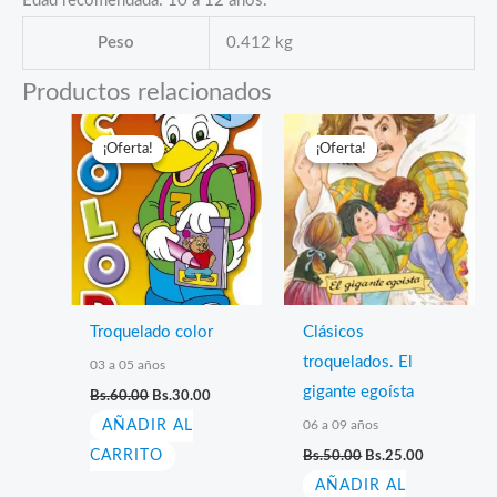
Edad recomendada: 10 a 12 años.
Peso
0.412 kg
Productos relacionados
¡Oferta!
¡Oferta!
¡Oferta!
¡Oferta!
Troquelado color
Clásicos
troquelados. El
03 a 05 años
El
El
gigante egoísta
Bs.
60.00
Bs.
30.00
precio
precio
06 a 09 años
AÑADIR AL
original
actual
era:
es:
El
El
CARRITO
Bs.
50.00
Bs.
25.00
Bs.60.00.
Bs.30.00.
precio
precio
AÑADIR AL
original
actual