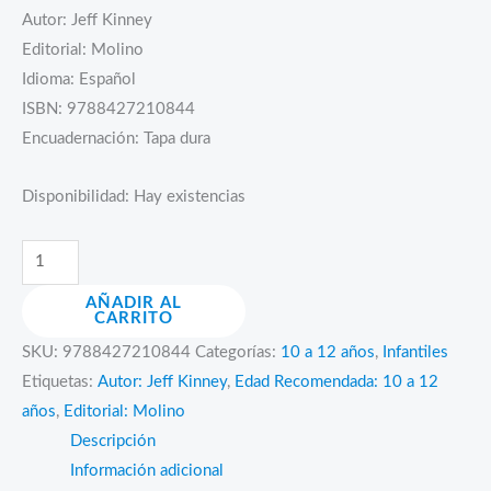
Autor: Jeff Kinney
Editorial: Molino
Idioma: Español
ISBN: 9788427210844
Encuadernación: Tapa dura
Disponibilidad:
Hay existencias
Diario
de
AÑADIR AL
Greg
CARRITO
A
SKU:
9788427210844
Categorías:
10 a 12 años
,
Infantiles
por
Etiquetas:
Autor: Jeff Kinney
,
Edad Recomendada: 10 a 12
todas.
años
,
Editorial: Molino
Diario
Descripción
de
Información adicional
Greg