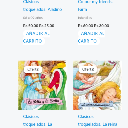
Clásicos
Colour my friends.
troquelados. Aladino
Farm
06 a 09 años
Infantiles
El
El
El
El
Bs.
50.00
Bs.
25.00
Bs.
60.00
Bs.
30.00
precio
precio
precio
precio
AÑADIR AL
original
actual
AÑADIR AL
original
actual
era:
es:
era:
es:
CARRITO
CARRITO
Bs.50.00.
Bs.25.00.
Bs.60.00.
Bs.30.00.
¡Oferta!
¡Oferta!
¡Oferta!
¡Oferta!
Clásicos
Clásicos
troquelados. La
troquelados. La reina