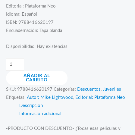
Editorial: Plataforma Neo
era:
es:
Idioma: Español
Bs.170.00.
Bs.85.00.
ISBN: 9788416620197
Encuadernación: Tapa blanda
Disponibilidad:
Hay existencias
El
fuego
AÑADIR AL
en
CARRITO
el
SKU:
9788416620197
Categorías:
Descuentos
,
Juveniles
que
Etiquetas:
Autor: Mike Lightwood
,
Editorial: Plataforma Neo
ardo.
Descripción
Fuego
Información adicional
y
hielo
-PRODUCTO CON DESCUENTO- ¿Todas esas películas y