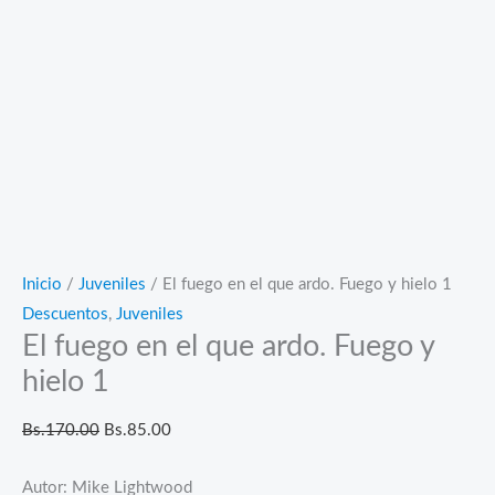
Inicio
/
Juveniles
/ El fuego en el que ardo. Fuego y hielo 1
Descuentos
,
Juveniles
El fuego en el que ardo. Fuego y
hielo 1
El
El
Bs.
170.00
Bs.
85.00
precio
precio
Autor: Mike Lightwood
original
actual