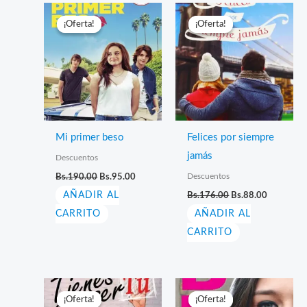
¡Oferta!
¡Oferta!
¡Oferta!
¡Oferta!
Mi primer beso
Felices por siempre
jamás
Descuentos
El
El
Descuentos
Bs.
190.00
Bs.
95.00
precio
precio
El
El
AÑADIR AL
original
actual
Bs.
176.00
Bs.
88.00
precio
precio
era:
es:
CARRITO
AÑADIR AL
original
actual
Bs.190.00.
Bs.95.00.
era:
es:
CARRITO
Bs.176.00.
Bs.88.00.
¡Oferta!
¡Oferta!
¡Oferta!
¡Oferta!