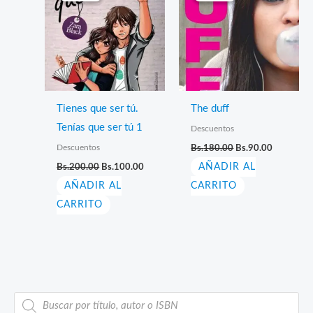
Tienes que ser tú.
The duff
Tenías que ser tú 1
Descuentos
El
El
Descuentos
Bs.
180.00
Bs.
90.00
precio
precio
El
El
Bs.
200.00
Bs.
100.00
AÑADIR AL
original
actual
precio
precio
era:
es:
AÑADIR AL
original
actual
CARRITO
Bs.180.00.
Bs.90.00.
era:
es:
CARRITO
Bs.200.00.
Bs.100.00.
B
ú