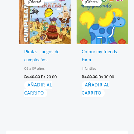
¡Oferta!
¡Oferta!
¡Oferta!
¡Oferta!
Piratas. Juegos de
Colour my friends.
cumpleaños
Farm
06 a 09 años
Infantiles
El
El
El
El
Bs.
40.00
Bs.
20.00
Bs.
60.00
Bs.
30.00
precio
precio
precio
precio
AÑADIR AL
original
actual
AÑADIR AL
original
actual
era:
es:
era:
es:
CARRITO
CARRITO
Bs.40.00.
Bs.20.00.
Bs.60.00.
Bs.30.00.
B