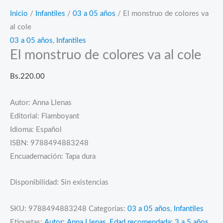
Inicio
/
Infantiles
/
03 a 05 años
/ El monstruo de colores va
al cole
03 a 05 años
,
Infantiles
El monstruo de colores va al cole
Bs.
220.00
Autor: Anna Llenas
Editorial: Flamboyant
Idioma: Español
ISBN: 9788494883248
Encuadernación: Tapa dura
Disponibilidad:
Sin existencias
SKU:
9788494883248
Categorías:
03 a 05 años
,
Infantiles
Etiquetas:
Autor: Anna Llenas
,
Edad recomendada: 3 a 5 años
,