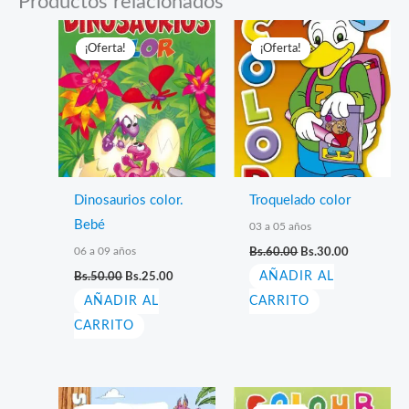
Productos relacionados
¡Oferta!
¡Oferta!
¡Oferta!
¡Oferta!
Dinosaurios color.
Troquelado color
Bebé
03 a 05 años
El
El
06 a 09 años
Bs.
60.00
Bs.
30.00
precio
precio
El
El
Bs.
50.00
Bs.
25.00
AÑADIR AL
original
actual
precio
precio
era:
es:
AÑADIR AL
original
actual
CARRITO
Bs.60.00.
Bs.30.00.
era:
es:
CARRITO
Bs.50.00.
Bs.25.00.