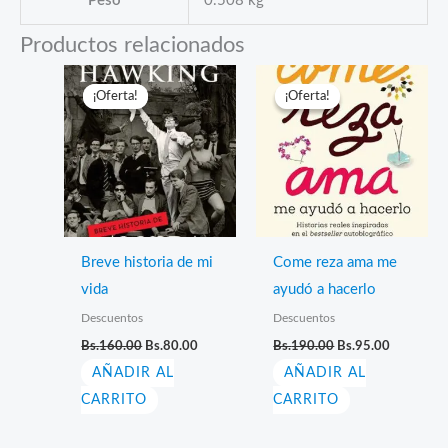
Peso
0.508 kg
Productos relacionados
¡Oferta!
¡Oferta!
¡Oferta!
¡Oferta!
Breve historia de mi
Come reza ama me
vida
ayudó a hacerlo
Descuentos
Descuentos
El
El
El
El
Bs.
160.00
Bs.
80.00
Bs.
190.00
Bs.
95.00
precio
precio
precio
precio
AÑADIR AL
original
actual
AÑADIR AL
original
actual
era:
es:
era:
es:
CARRITO
CARRITO
Bs.160.00.
Bs.80.00.
Bs.190.00.
Bs.95.00.