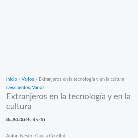
Inicio
/
Varios
/ Extranjeros en la tecnología y en la cultura
Descuentos
,
Varios
Extranjeros en la tecnología y en la
cultura
El
El
Bs.
90.00
Bs.
45.00
precio
precio
Autor: Néstor García Canclini
original
actual