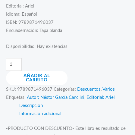
Editorial: Ariel
era:
es:
Idioma: Español
Bs.90.00.
Bs.45.00.
ISBN: 9789871496037
Encuadernación: Tapa blanda
Disponibilidad:
Hay existencias
Extranjeros
en
AÑADIR AL
la
CARRITO
tecnología
SKU:
9789871496037
Categorías:
Descuentos
,
Varios
y
Etiquetas:
Autor: Néstor García Canclini
,
Editorial: Ariel
en
Descripción
la
Información adicional
cultura
cantidad
-PRODUCTO CON DESCUENTO- Este libro es resultado de