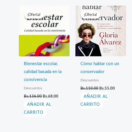
¡Oferta!
¡Oferta!
¡Oferta!
¡Oferta!
Bienestar escolar,
Cómo hablar con un
calidad basada en la
conservador
convivencia
Descuentos
El
El
Descuentos
Bs.
110.00
Bs.
55.00
precio
precio
El
El
Bs.
136.00
Bs.
68.00
AÑADIR AL
original
actual
precio
precio
era:
es:
AÑADIR AL
original
actual
CARRITO
Bs.110.00.
Bs.55.00.
era:
es:
CARRITO
Bs.136.00.
Bs.68.00.