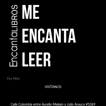
d
e
p
r
o
d
u
c
t
o
s
For Him
VISÍTANOS
Calle Colombia entre Aurelio Meleán y Julio Arauco #1069