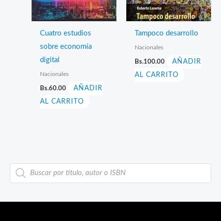
Cuatro estudios
Tampoco desarrollo
sobre economía
Nacionales
digital
Bs.
100.00
AÑADIR
Nacionales
AL CARRITO
Bs.
60.00
AÑADIR
AL CARRITO
B
ú
s
q
u
e
d
a