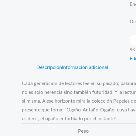
En
Dis
La
ar
SK
gig
Edi
ca
Descripción
Información adicional
Cada generación de lectores lee en su pasado; palabra
no es solo herencia sino también futuridad. Y la lectu
si misma. A ese horizonte mira la colección Papeles de 
presente que torna: “Ogaño-Antaño-Ogaño; cuya llave 
es decir, el ogaño enturbiado por el instante”.
Peso