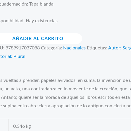
cuadernación: Tapa blanda
ponibilidad:
Hay existencias
AÑADIR AL CARRITO
aña
U:
9789917037088
Categoría:
Nacionales
Etiquetas:
Autor: Ser
ante
torial: Plural
ntidad
s vueltas a prender, papeles avivados, en suma, la invención de 
ra, un acto, una contradanza en lo moviente de la creación, que 
Antaño; quiere ser la morada de aquellos libros escritos en esta 
supina entreabre cierta apropiación de lo antiguo con cierta ne
0.346 kg