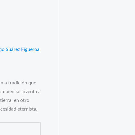
s
gio Suárez Figueroa
,
un a tradición que
también se inventa a
tierra, en otro
cesidad eternista,