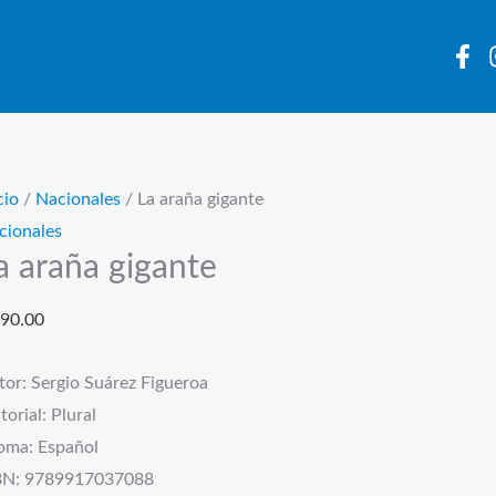
cio
/
Nacionales
/ La araña gigante
cionales
a araña gigante
90.00
tor: Sergio Suárez Figueroa
torial: Plural
ioma: Español
BN: 9789917037088