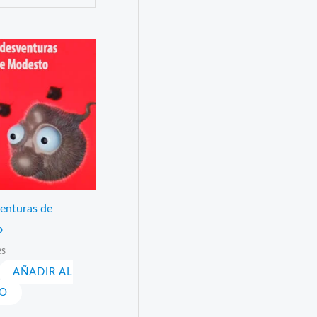
venturas de
o
es
AÑADIR AL
TO