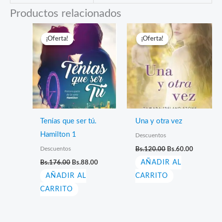
Productos relacionados
¡Oferta!
¡Oferta!
¡Oferta!
¡Oferta!
Tenías que ser tú.
Una y otra vez
Hamilton 1
Descuentos
El
El
Descuentos
Bs.
120.00
Bs.
60.00
precio
precio
El
El
Bs.
176.00
Bs.
88.00
AÑADIR AL
original
actual
precio
precio
era:
es:
AÑADIR AL
original
actual
CARRITO
Bs.120.00.
Bs.60.00.
era:
es:
CARRITO
Bs.176.00.
Bs.88.00.