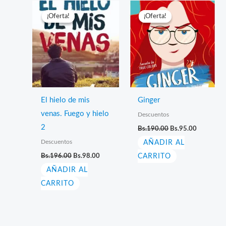
¡Oferta!
¡Oferta!
¡Oferta!
¡Oferta!
El hielo de mis
Ginger
venas. Fuego y hielo
Descuentos
El
El
2
Bs.
190.00
Bs.
95.00
precio
precio
Descuentos
AÑADIR AL
original
actual
era:
es:
El
El
Bs.
196.00
Bs.
98.00
CARRITO
Bs.190.00.
Bs.95.00.
precio
precio
AÑADIR AL
original
actual
era:
es:
CARRITO
Bs.196.00.
Bs.98.00.