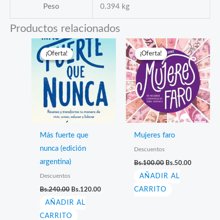
Peso
0.394 kg
Productos relacionados
¡Oferta!
¡Oferta!
¡Oferta!
¡Oferta!
Más fuerte que
Mujeres faro
nunca (edición
Descuentos
El
El
argentina)
Bs.
100.00
Bs.
50.00
precio
precio
Descuentos
AÑADIR AL
original
actual
era:
es:
El
El
Bs.
240.00
Bs.
120.00
CARRITO
Bs.100.00.
Bs.50.00.
precio
precio
AÑADIR AL
original
actual
era:
es:
CARRITO
Bs.240.00.
Bs.120.00.