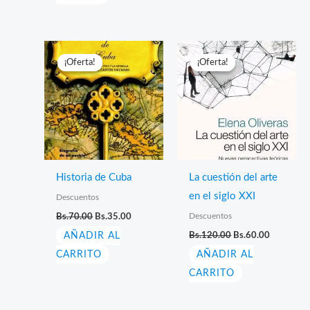
¡Oferta!
¡Oferta!
¡Oferta!
¡Oferta!
Historia de Cuba
La cuestión del arte
en el siglo XXI
Descuentos
El
El
Descuentos
Bs.
70.00
Bs.
35.00
precio
precio
El
El
AÑADIR AL
original
actual
Bs.
120.00
Bs.
60.00
precio
precio
era:
es:
CARRITO
AÑADIR AL
original
actual
Bs.70.00.
Bs.35.00.
era:
es:
CARRITO
Bs.120.00.
Bs.60.00.