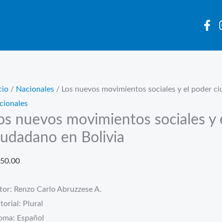
cio
/
Nacionales
/ Los nuevos movimientos sociales y el poder ci
cionales
os nuevos movimientos sociales y 
iudadano en Bolivia
50.00
tor: Renzo Carlo Abruzzese A.
torial: Plural
ioma: Español