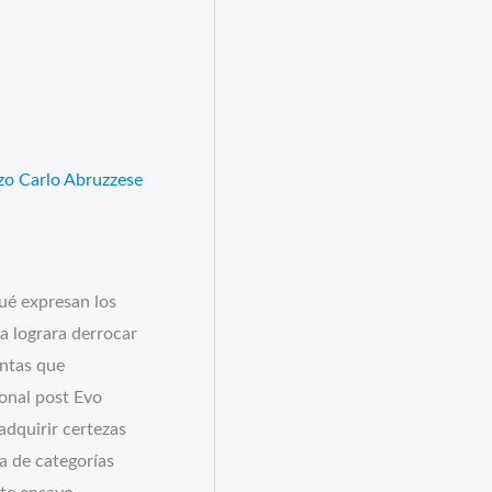
s
zo Carlo Abruzzese
Qué expresan los
a lograra derrocar
untas que
ional post Evo
adquirir certezas
a de categorías