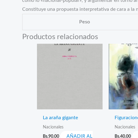
como lo «nacional-popular», y argumentar en torno al 
Constituye una propuesta interpretativa de cara a la 
Peso
Productos relacionados
La araña gigante
Figuracion
Nacionales
Nacionales
Bs.
90.00
AÑADIR AL
Bs.
40.00