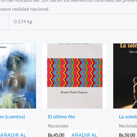
fin del «Estado del 52» hacen los elementos centrales del prese
nueva realidad nacional.
0.174 kg
es (cuentos)
El último filo
La soled
Nacionales
Nacional
AÑADIR AL
Bs.
45.00
AÑADIR AL
Bs.
50.00