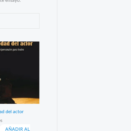
nte ensayo.
ad del actor
es
AÑADIR AL