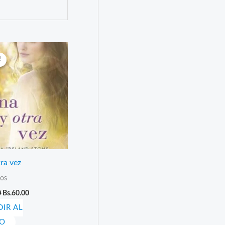
!
!
ra vez
os
El
El
0
Bs.
60.00
precio
precio
IR AL
original
actual
era:
es:
TO