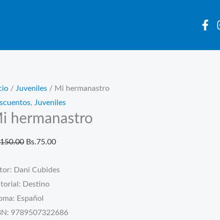
cio
/
Juveniles
/ Mi hermanastro
scuentos
,
Juveniles
i hermanastro
El
El
150.00
Bs.
75.00
precio
precio
tor: Dani Cubides
original
actual
torial: Destino
era:
es:
ioma: Español
Bs.150.00.
Bs.75.00.
BN: 9789507322686