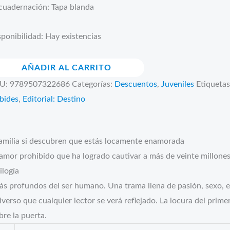
cuadernación: Tapa blanda
ponibilidad:
Hay existencias
AÑADIR AL CARRITO
rmanastro
U:
9789507322686
Categorías:
Descuentos
,
Juveniles
Etiquetas
ntidad
bides
,
Editorial: Destino
ia si descubren que estás locamente enamorada
 amor prohibido que ha logrado cautivar a más de veinte millones
ilogía
s profundos del ser humano. Una trama llena de pasión, sexo, e
iverso que cualquier lector se verá reflejado. La locura del prime
re la puerta.