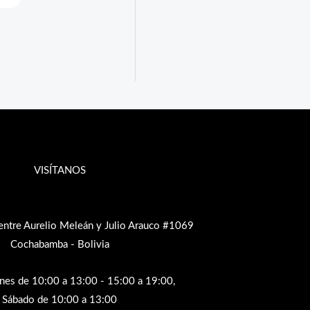
Bs.120.00.
Bs.60.00.
VISÍTANOS
entre Aurelio Meleán y Julio Arauco #1069
Cochabamba - Bolivia
rnes de 10:00 a 13:00 - 15:00 a 19:00,
Sábado de 10:00 a 13:00