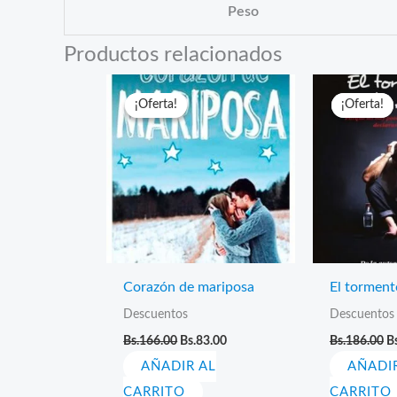
Peso
Productos relacionados
¡Oferta!
¡Oferta!
¡Oferta!
¡Oferta!
Corazón de mariposa
El torment
Descuentos
Descuentos
El
El
El
Bs.
166.00
Bs.
83.00
Bs.
186.00
Bs
precio
precio
pr
AÑADIR AL
original
actual
AÑADI
or
era:
es:
er
CARRITO
CARRITO