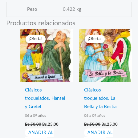
Peso
0.422 kg
Productos relacionados
¡Oferta!
¡Oferta!
¡Oferta!
¡Oferta!
Clásicos
Clásicos
troquelados. Hansel
troquelados. La
y Gretel
Bella y la Bestia
06 a 09 años
06 a 09 años
El
El
El
El
Bs.
50.00
Bs.
25.00
Bs.
50.00
Bs.
25.00
precio
precio
precio
precio
AÑADIR AL
original
actual
AÑADIR AL
original
actual
era:
es:
era:
es: