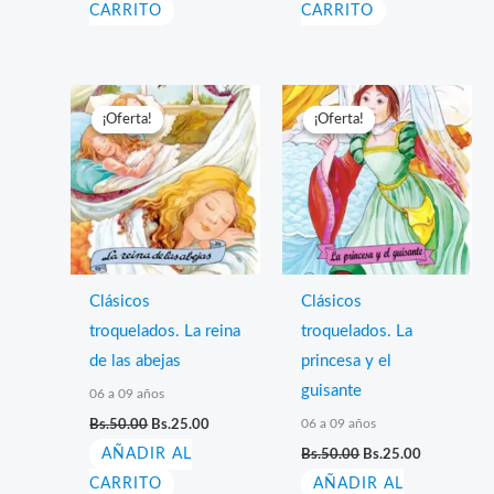
CARRITO
CARRITO
Bs.50.00.
Bs.25.00.
Bs.50.00.
Bs.25.00.
¡Oferta!
¡Oferta!
¡Oferta!
¡Oferta!
Clásicos
Clásicos
troquelados. La reina
troquelados. La
de las abejas
princesa y el
guisante
06 a 09 años
El
El
06 a 09 años
Bs.
50.00
Bs.
25.00
precio
precio
El
El
AÑADIR AL
original
actual
Bs.
50.00
Bs.
25.00
precio
precio
era:
es:
CARRITO
AÑADIR AL
original
actual
Bs.50.00.
Bs.25.00.