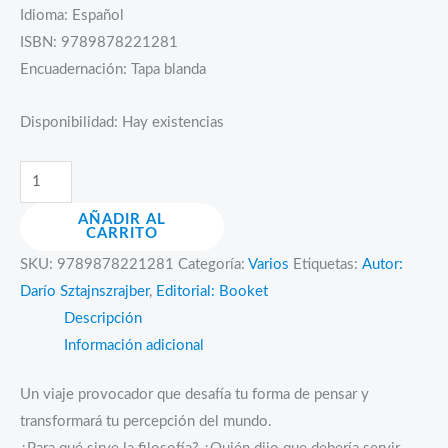
Idioma: Español
ISBN: 9789878221281
Encuadernación: Tapa blanda
Disponibilidad:
Hay existencias
¿Para
qué
AÑADIR AL
sirve
CARRITO
la
SKU:
9789878221281
Categoría:
Varios
Etiquetas:
Autor:
filosofía?
Darío Sztajnszrajber
,
Editorial: Booket
cantidad
Descripción
Información adicional
Un viaje provocador que desafía tu forma de pensar y
transformará tu percepción del mundo.