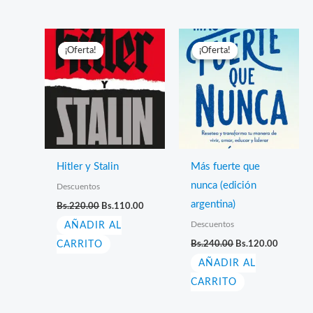
¡Oferta!
¡Oferta!
¡Oferta!
¡Oferta!
Hitler y Stalin
Más fuerte que
nunca (edición
Descuentos
El
El
argentina)
Bs.
220.00
Bs.
110.00
precio
precio
Descuentos
AÑADIR AL
original
actual
era:
es:
El
El
CARRITO
Bs.
240.00
Bs.
120.00
Bs.220.00.
Bs.110.00.
precio
precio
AÑADIR AL
original
actual
era:
es:
CARRITO
Bs.240.00.
Bs.120.