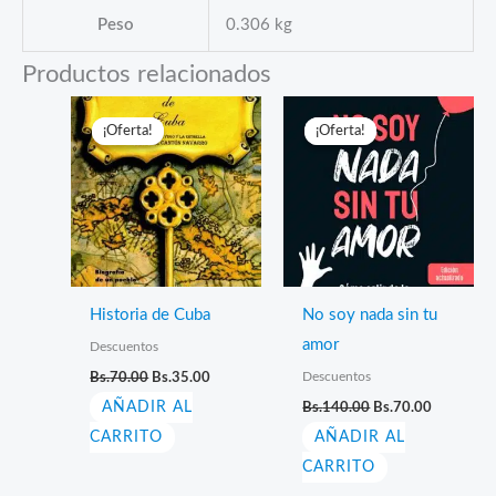
Peso
0.306 kg
Productos relacionados
¡Oferta!
¡Oferta!
¡Oferta!
¡Oferta!
Historia de Cuba
No soy nada sin tu
amor
Descuentos
El
El
Descuentos
Bs.
70.00
Bs.
35.00
precio
precio
El
El
AÑADIR AL
original
actual
Bs.
140.00
Bs.
70.00
precio
precio
era:
es:
CARRITO
AÑADIR AL
original
actual
Bs.70.00.
Bs.35.00.
era:
es:
CARRITO
Bs.140.00.
Bs.70.00.