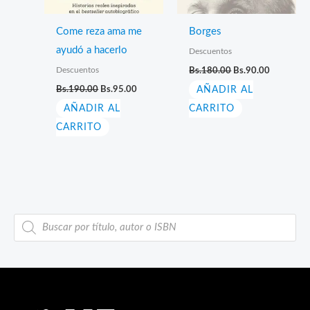
Come reza ama me
Borges
ayudó a hacerlo
Descuentos
El
El
Descuentos
Bs.
180.00
Bs.
90.00
precio
precio
El
El
Bs.
190.00
Bs.
95.00
AÑADIR AL
original
actual
precio
precio
era:
es:
AÑADIR AL
original
actual
CARRITO
Bs.180.00.
Bs.90.00.
era:
es:
CARRITO
Bs.190.00.
Bs.95.00.
B
ú
s
q
u
e
d
a
d
e