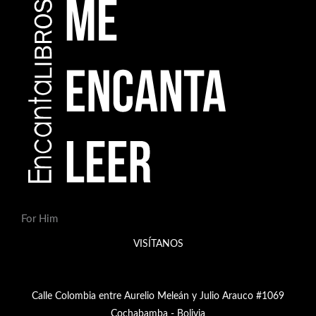
p
r
o
d
u
c
t
o
s
For Him
VISÍTANOS
Calle Colombia entre Aurelio Meleán y Julio Arauco #1069
Cochabamba - Bolivia