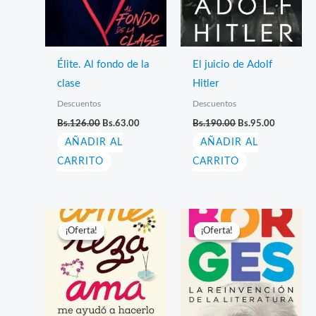
Élite. Al fondo de la
El juicio de Adolf
clase
Hitler
Descuentos
Descuentos
El
El
El
El
Bs.
126.00
Bs.
63.00
Bs.
190.00
Bs.
95.00
precio
precio
precio
precio
AÑADIR AL
original
actual
AÑADIR AL
original
actual
era:
es:
era:
es:
CARRITO
CARRITO
Bs.126.00.
Bs.63.00.
Bs.190.00.
Bs.95.00.
¡Oferta!
¡Oferta!
¡Oferta!
¡Oferta!