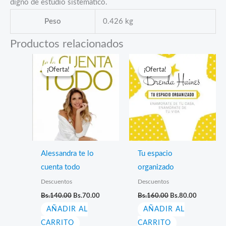
digno de estudio sistemático.
Peso
0.426 kg
Productos relacionados
¡Oferta!
¡Oferta!
¡Oferta!
¡Oferta!
Alessandra te lo
Tu espacio
cuenta todo
organizado
Descuentos
Descuentos
El
El
El
El
Bs.
140.00
Bs.
70.00
Bs.
160.00
Bs.
80.00
precio
precio
precio
precio
AÑADIR AL
original
actual
AÑADIR AL
original
actual
era:
es:
era:
es:
CARRITO
CARRITO