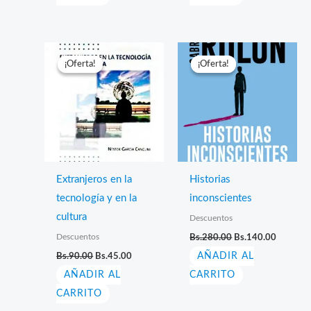
Bs.140.00.
Bs.70.00.
Bs.160.00.
Bs.80.00.
¡Oferta!
¡Oferta!
¡Oferta!
¡Oferta!
Extranjeros en la
Historias
tecnología y en la
inconscientes
cultura
Descuentos
El
El
Descuentos
Bs.
280.00
Bs.
140.00
precio
precio
El
El
Bs.
90.00
Bs.
45.00
AÑADIR AL
original
actual
precio
precio
era:
es:
AÑADIR AL
original
actual
CARRITO
Bs.280.00.
Bs.140.
era:
es:
CARRITO
Bs.90.00.
Bs.45.00.