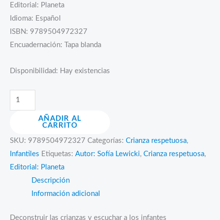
Editorial: Planeta
Idioma: Español
ISBN: 9789504972327
Encuadernación: Tapa blanda
Disponibilidad:
Hay existencias
Tan
mal
AÑADIR AL
sí
CARRITO
salimos
SKU:
9789504972327
Categorías:
Crianza respetuosa
,
cantidad
Infantiles
Etiquetas:
Autor: Sofía Lewicki
,
Crianza respetuosa
,
Editorial: Planeta
Descripción
Información adicional
Deconstruir las crianzas y escuchar a los infantes