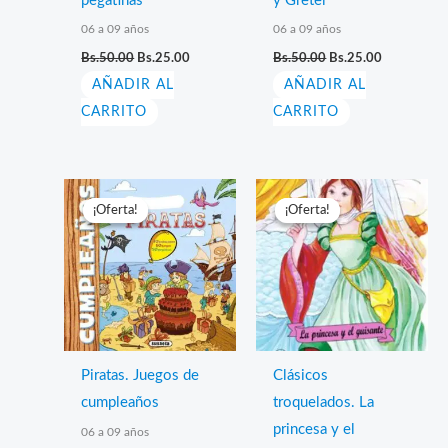
pegatinas
y Gretel
06 a 09 años
06 a 09 años
El
El
El
El
Bs.
50.00
Bs.
25.00
Bs.
50.00
Bs.
25.00
precio
precio
precio
precio
AÑADIR AL
original
actual
AÑADIR AL
original
actual
era:
es:
era:
es:
CARRITO
CARRITO
Bs.50.00.
Bs.25.00.
Bs.50.00.
Bs.25.00.
¡Oferta!
¡Oferta!
¡Oferta!
¡Oferta!
Piratas. Juegos de
Clásicos
cumpleaños
troquelados. La
princesa y el
06 a 09 años