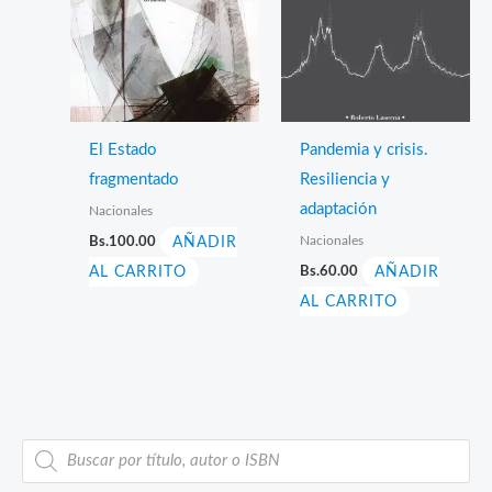
El Estado
Pandemia y crisis.
fragmentado
Resiliencia y
adaptación
Nacionales
Nacionales
Bs.
100.00
AÑADIR
AL CARRITO
Bs.
60.00
AÑADIR
AL CARRITO
B
ú
s
q