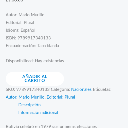
Bs.
60.00
Autor: Mario Murillo
Editorial: Plural
Idioma: Español
ISBN: 9789917340133
Encuadernación: Tapa blanda
Disponibilidad:
Hay existencias
Vida
AÑADIR AL
CARRITO
cotidiana,
SKU:
9789917340133
Categoría:
Nacionales
Etiquetas:
democracia
Autor: Mario Murillo
,
Editorial: Plural
e
Descripción
hiperinflación
Información adicional
en
La
Bolivia celebró en 1979 sus primeras elecciones