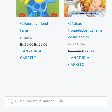
Colour my friends.
Clásicos
Farm
troquelados. La reina
de las abejas
Infantiles
El
El
06 a 09 años
Bs.
60.00
Bs.
30.00
precio
precio
El
El
AÑADIR AL
original
actual
Bs.
50.00
Bs.
25.00
precio
precio
era:
es:
CARRITO
AÑADIR AL
original
actual
Bs.60.00.
Bs.30.00.
era:
es:
CARRITO
Bs.50.00.
Bs.25.00.
B
ú
s
q
u