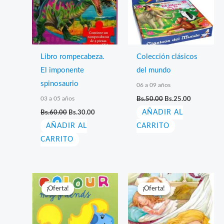
Libro rompecabeza.
Colección clásicos
El imponente
del mundo
spinosaurio
06 a 09 años
El
El
03 a 05 años
Bs.
50.00
Bs.
25.00
precio
precio
El
El
Bs.
60.00
Bs.
30.00
AÑADIR AL
original
actual
precio
precio
era:
es:
AÑADIR AL
original
actual
CARRITO
Bs.50.00.
Bs.25.00.
era:
es:
CARRITO
Bs.60.00.
Bs.30.00.
¡Oferta!
¡Oferta!
¡Oferta!
¡Oferta!