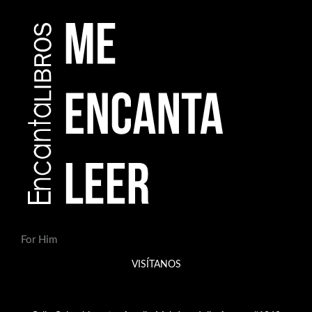
For Him
VISÍTANOS