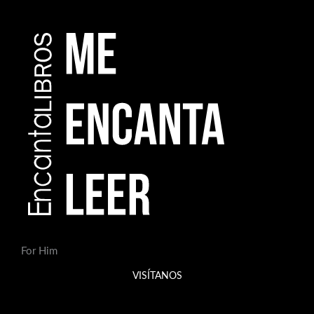
For Him
VISÍTANOS