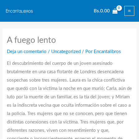
Ir
Bs.
0.00
al
contenido
A fuego lento
Deja un comentario
/
Uncategorized
/ Por
Encantalibros
El descubrimiento del cuerpo de un joven asesinado
brutalmente en una casa flotante de Londres desencadena
sospechas sobre tres mujeres. Laura es la chica conflictiva
que quedó con la víctima la noche en que murió; Carla, aún de
luto por la muerte de un familiar, es la tía del joven; y Miriam
es la indiscreta vecina que oculta información sobre el caso a
la policía. Tres mujeres que no se conocen, pero que tienen
distintas conexiones con la víctima. Tres mujeres que, por
diferentes razones, viven con resentimiento y que,
consciente o inconscientemente, esperan el momento de