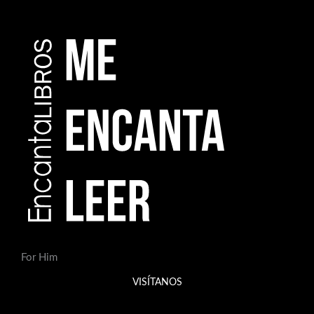
For Him
VISÍTANOS