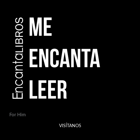
For Him
VISÍTANOS