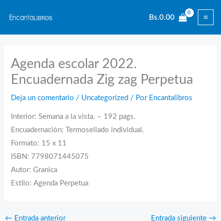
Ir
Bs.
0.00
al
contenido
Agenda escolar 2022.
Encuadernada Zig zag Perpetua
Deja un comentario
/
Uncategorized
/ Por
Encantalibros
Interior: Semana a la vista. – 192 pags.
Encuadernación: Termosellado individual.
Formato: 15 x 11
ISBN: 7798071445075
Autor: Granica
Estilo: Agenda Perpetua
←
Entrada anterior
Entrada siguiente
→