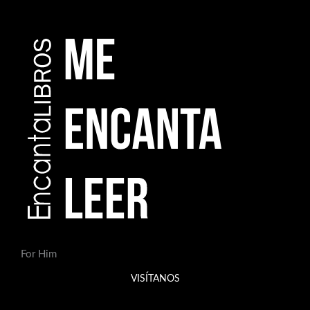
For Him
VISÍTANOS