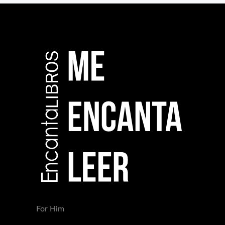
For Him