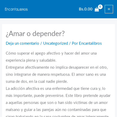
Ir
Bs.
0.00
al
contenido
¿Amar o depender?
Deja un comentario
/
Uncategorized
/ Por
Encantalibros
Cómo superar el apego afectivo y hacer del amor una
experiencia plena y saludable.
Entregarse afectivamente no implica desaparecer en el otro,
sino integrarse de manera respetuosa. El amor sano es una
suma de dos, en la cual nadie pierde.
La adicción afectiva es una enfermedad que tiene cura y, lo
más importante, puede prevenirse. Este libro pretende ayudar
a aquellas personas que son o han sido víctimas de un amor
malsano y guiar a las parejas aún no contaminadas para que
sigan trabajando en la sana costumbre de amar intensamente