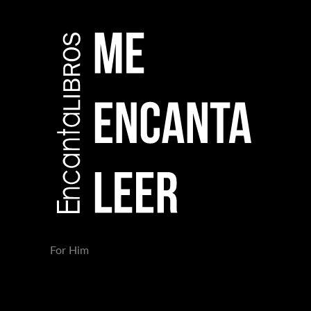
For Him