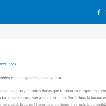
antalibros
también es una experiencia maravillosa.
 a esta edad surgen tantas dudas que tus neuronas explotan como 
tan nerviosos que van a salir corriendo. Por último, la buena: e
opa menstrual, bras, qué hacer cuando tienes un crush, la comuni