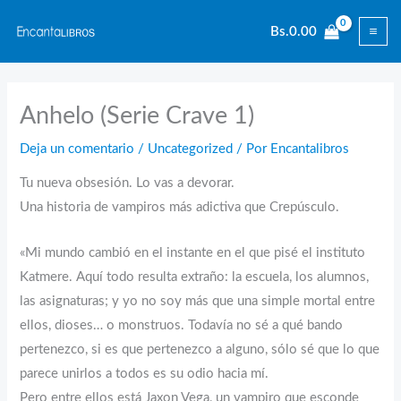
Ir
Bs.
0.00
al
contenido
Anhelo (Serie Crave 1)
Deja un comentario
/
Uncategorized
/ Por
Encantalibros
Tu nueva obsesión. Lo vas a devorar.
Una historia de vampiros más adictiva que Crepúsculo.
«Mi mundo cambió en el instante en el que pisé el instituto
Katmere. Aquí todo resulta extraño: la escuela, los alumnos,
las asignaturas; y yo no soy más que una simple mortal entre
ellos, dioses… o monstruos. Todavía no sé a qué bando
pertenezco, si es que pertenezco a alguno, sólo sé que lo que
parece unirlos a todos es su odio hacia mí.
Pero entre ellos está Jaxon Vega, un vampiro que esconde