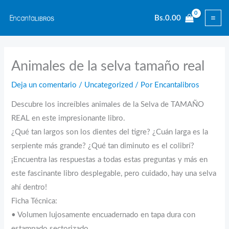
Ir
Bs.
0.00
al
contenido
Animales de la selva tamaño real
Deja un comentario
/
Uncategorized
/ Por
Encantalibros
Descubre los increíbles animales de la Selva de TAMAÑO
REAL en este impresionante libro.
¿Qué tan largos son los dientes del tigre? ¿Cuán larga es la
serpiente más grande? ¿Qué tan diminuto es el colibrí?
¡Encuentra las respuestas a todas estas preguntas y más en
este fascinante libro desplegable, pero cuidado, hay una selva
ahí dentro!
Ficha Técnica:
• Volumen lujosamente encuadernado en tapa dura con
estampado sectorizado.