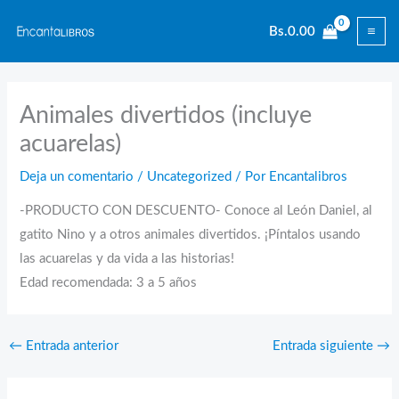
Ir
Bs.
0.00
al
contenido
Animales divertidos (incluye
acuarelas)
Deja un comentario
/
Uncategorized
/ Por
Encantalibros
-PRODUCTO CON DESCUENTO- Conoce al León Daniel, al
gatito Nino y a otros animales divertidos. ¡Píntalos usando
las acuarelas y da vida a las historias!
Edad recomendada: 3 a 5 años
←
Entrada anterior
Entrada siguiente
→