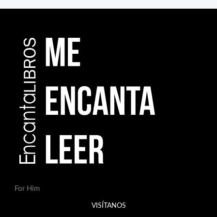
For Him
VISÍTANOS