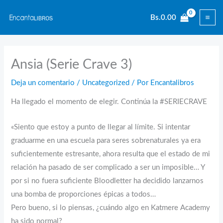
Ir
Bs.
0.00
al
contenido
Ansia (Serie Crave 3)
Deja un comentario
/
Uncategorized
/ Por
Encantalibros
Ha llegado el momento de elegir. Continúa la #SERIECRAVE
«Siento que estoy a punto de llegar al límite. Si intentar
graduarme en una escuela para seres sobrenaturales ya era
suficientemente estresante, ahora resulta que el estado de mi
relación ha pasado de ser complicado a ser un imposible… Y
por si no fuera suficiente Bloodletter ha decidido lanzarnos
una bomba de proporciones épicas a todos…
Pero bueno, si lo piensas, ¿cuándo algo en Katmere Academy
ha sido normal?