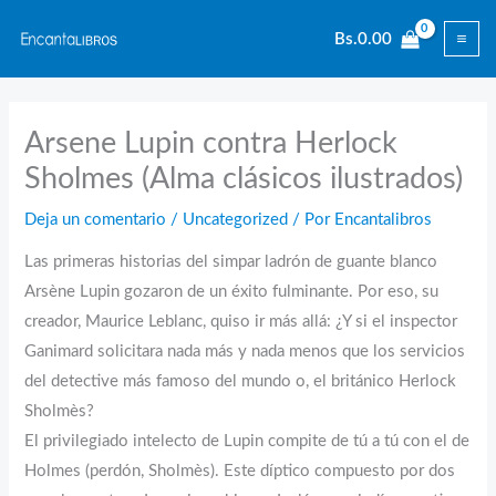
Ir
Bs.
0.00
al
contenido
Arsene Lupin contra Herlock
Sholmes (Alma clásicos ilustrados)
Deja un comentario
/
Uncategorized
/ Por
Encantalibros
Las primeras historias del simpar ladrón de guante blanco
Arsène Lupin gozaron de un éxito fulminante. Por eso, su
creador, Maurice Leblanc, quiso ir más allá: ¿Y si el inspector
Ganimard solicitara nada más y nada menos que los servicios
del detective más famoso del mundo o, el británico Herlock
Sholmès?
El privilegiado intelecto de Lupin compite de tú a tú con el de
Holmes (perdón, Sholmès). Este díptico compuesto por dos