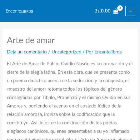
Ir
Bs.
0.00
al
contenido
Arte de amar
Deja un comentario
/
Uncategorized
/ Por
Encantalibros
El Arte de Amar de Publio Ovidio Nasón es la coronación y el
cierre de la elegía latina. En esta obra, que se presenta como
un poema didáctico acerca de la seducción y la conquista, el
«maestro del amor» retoma todos los tópicos del género
consagrados por Tibulo, Propercio y el mismo Ovidio en sus
Amores y, poniendo el acento en el costado lúdico de la
relación amorosa, ironiza sobre la codificación que la
constituye. Así, lejos de la construcción de los poetas
elegíacos canónicos, quienes presentaban a su yo inflamado
por un sufrimiento incontrolable, el Arte de Amar más bien se