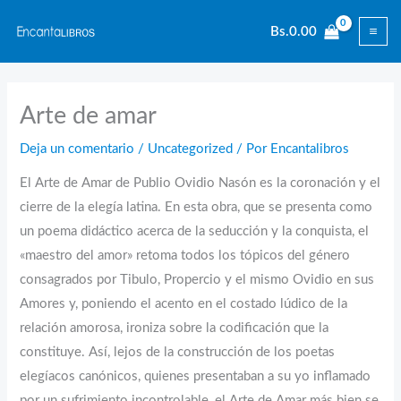
Ir
Bs.
0.00
al
contenido
Arte de amar
Deja un comentario
/
Uncategorized
/ Por
Encantalibros
El Arte de Amar de Publio Ovidio Nasón es la coronación y el
cierre de la elegía latina. En esta obra, que se presenta como
un poema didáctico acerca de la seducción y la conquista, el
«maestro del amor» retoma todos los tópicos del género
consagrados por Tibulo, Propercio y el mismo Ovidio en sus
Amores y, poniendo el acento en el costado lúdico de la
relación amorosa, ironiza sobre la codificación que la
constituye. Así, lejos de la construcción de los poetas
elegíacos canónicos, quienes presentaban a su yo inflamado
por un sufrimiento incontrolable, el Arte de Amar más bien se