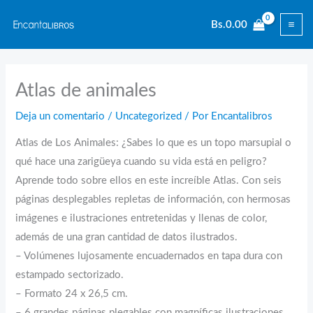
Ir
Bs.
0.00
al
contenido
Atlas de animales
Deja un comentario
/
Uncategorized
/ Por
Encantalibros
Atlas de Los Animales: ¿Sabes lo que es un topo marsupial o
qué hace una zarigüeya cuando su vida está en peligro?
Aprende todo sobre ellos en este increíble Atlas. Con seis
páginas desplegables repletas de información, con hermosas
imágenes e ilustraciones entretenidas y llenas de color,
además de una gran cantidad de datos ilustrados.
– Volúmenes lujosamente encuadernados en tapa dura con
estampado sectorizado.
– Formato 24 x 26,5 cm.
– 6 grandes páginas plegables con magníficas ilustraciones.