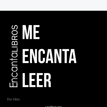
For Him