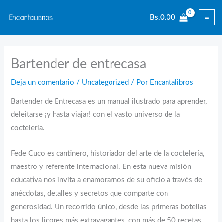
Ir
Bs.
0.00
al
contenido
Bartender de entrecasa
Deja un comentario
/
Uncategorized
/ Por
Encantalibros
Bartender de Entrecasa es un manual ilustrado para aprender,
deleitarse ¡y hasta viajar! con el vasto universo de la
coctelería.
Fede Cuco es cantinero, historiador del arte de la coctelería,
maestro y referente internacional. En esta nueva misión
educativa nos invita a enamorarnos de su oficio a través de
anécdotas, detalles y secretos que comparte con
generosidad. Un recorrido único, desde las primeras botellas
hasta los licores más extravagantes, con más de 50 recetas,