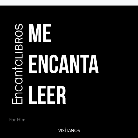
For Him
VISÍTANOS