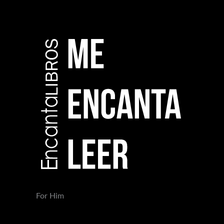
For Him