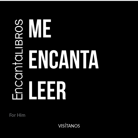
For Him
VISÍTANOS