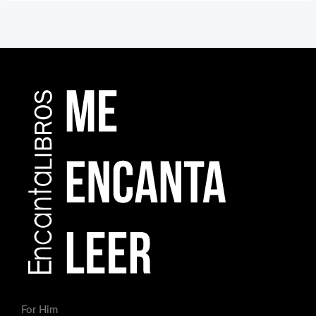
For Him