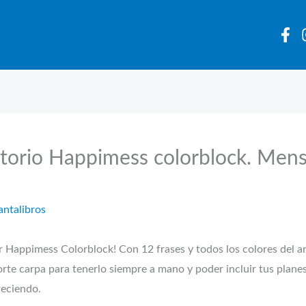
itorio Happimess colorblock. Men
antalibros
r Happimess Colorblock! Con 12 frases y todos los colores del arco
orte carpa para tenerlo siempre a mano y poder incluir tus plane
reciendo.