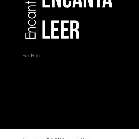
For Him